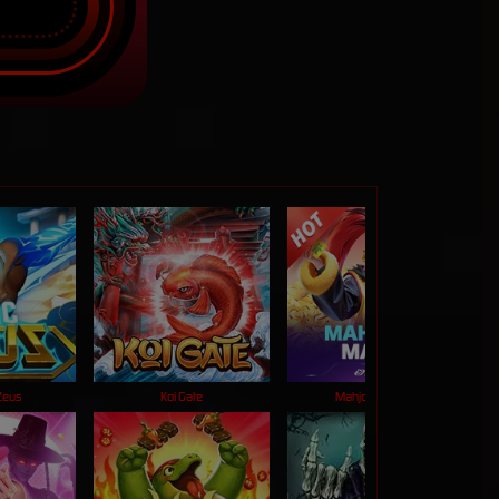
Zeus
Koi Gate
Mahjong Magic