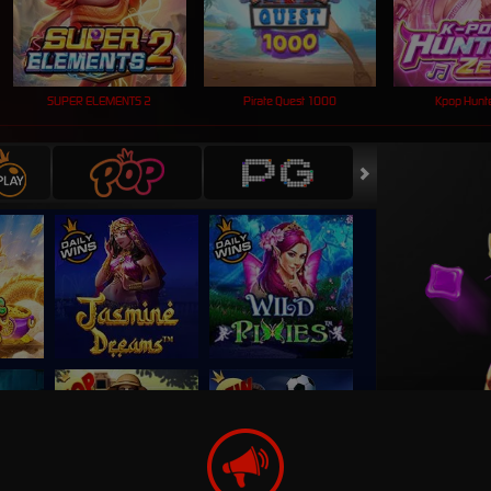
SUPER ELEMENTS 2
Pirate Quest 1000
Kpop Hunte