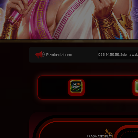
Pemberitahuan
 Sports pada 30-Jun-2026 dari 14.59.59 sampai 30-Sep-2026 14.59.59. Selama waktu ini, PP Vir