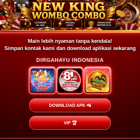
Main lebih nyaman tanpa kendala!
Simpan kontak kami dan download aplikasi sekarang
DIRGAHAYU INDONESIA
 Indonesia Mudah Menang
t Resmi Link Terbaru Gampang 
DOWNLOAD APK 📲
AZEUS adalah situs game
Slot777
online resmi yang hadir untuk memberikan pengalaman bermain sl
Pragmatic Play, Habanero, CQ9, Microgaming, dan Spadegaming, menjadikan arena permainan semakin
VIP 🏆
erbaik.
cayaan pemain dalam setiap aspek layanan. Sistem permainan dirancang stabil dengan dukunga
ran, memberikan rasa aman bagi member dalam menikmati setiap permainan adalah prioritas kami.