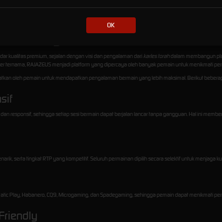
r bonus menarik, serta tingkat RTP yang kompetitif. Setiap game dipilih secara selektif untuk mem
an bermain yang optimal baik melalui desktop maupun perangkat mobile.
OK
US Sebagai Situs Slot88 Resmi
ar kualitas premium, sejalan dengan visi dan pengalaman dari
karles torah
dalam membangun pla
ider ternama, RAJAZEUS menjadi platform yang dipercaya oleh banyak pemain untuk menikmati per
aatkan oleh pemain untuk mendapatkan pengalaman bermain yang lebih maksimal. Berikut beberap
sif
an responsif, sehingga setiap sesi bermain dapat berjalan lancar tanpa gangguan. Hal ini memb
arik, serta tingkat RTP yang kompetitif. Seluruh permainan dipilih secara selektif untuk menjaga k
atic Play, Habanero, CQ9, Microgaming, dan Spadegaming, sehingga pemain dapat menikmati perm
Friendly