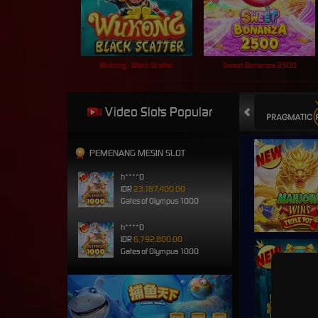
Wukong - Black Scatter
Sweet Bonanza 2500
Video Slots Popular
PEMENANG MESIN SLOT
h****0
IDR
23,187,400.00
Gates of Olympus 1000
h****0
IDR
6,792,800.00
Gates of Olympus 1000
h****0
IDR
4,710,600.00
Gates of Olympus 1000