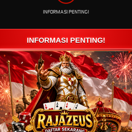
INFORMASI PENTING!
INFORMASI PENTING!