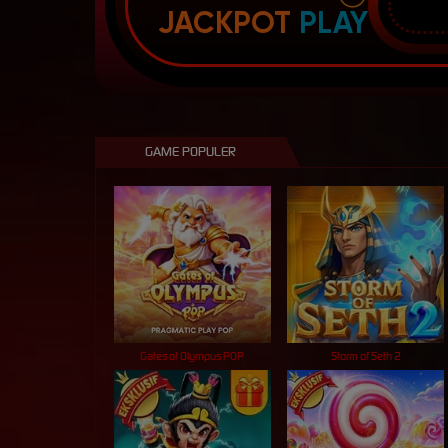
JACKPOT
PLAY
GAME POPULER
Gates of Olympus POP
Storm of Seth 2