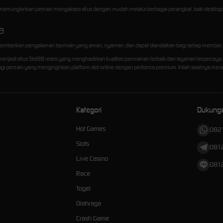
, memungkinkan pemain mengakses situs dengan mudah melalui berbagai perangkat, baik deskto
a
memberikan pengalaman bermain yang aman, nyaman, dan dapat diandalkan bagi setiap member.
di situs Slot88 resmi yang menghadirkan kualitas permainan terbaik dan layanan terpercaya. Did
gi pemain yang menginginkan platform slot online dengan performa premium. Inilah saatnya me
Kategori
Dukung
Hot Games
082
Slots
081
Live Casino
081
Race
Togel
Olahraga
Crash Game