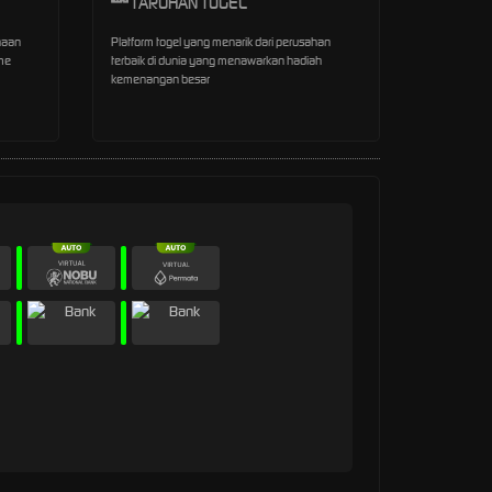
TARUHAN TOGEL
haan
Platform togel yang menarik dari perusahan
ame
terbaik di dunia yang menawarkan hadiah
kemenangan besar