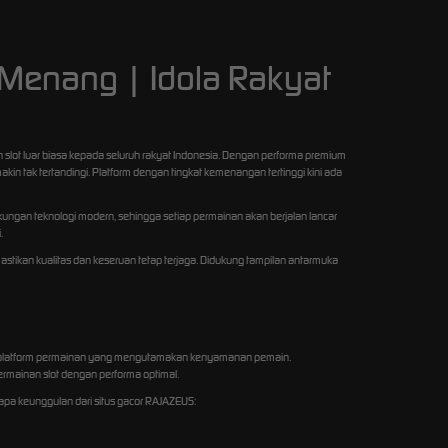
 Menang | Idola Rakyat
slot luar biasa kepada seluruh rakyat Indonesia. Dengan performa premium
in tak tertandingi. Platform dengan tingkat kemenangan tertinggi kini ada
gan teknologi modern, sehingga setiap permainan akan berjalan lancar
.
emastikan kualitas dan keseruan tetap terjaga. Didukung tampilan antarmuka
atform permainan yang mengutamakan kenyamanan pemain.
ermainan slot dengan performa optimal.
apa keunggulan dari situs gacor RAJAZEUS: