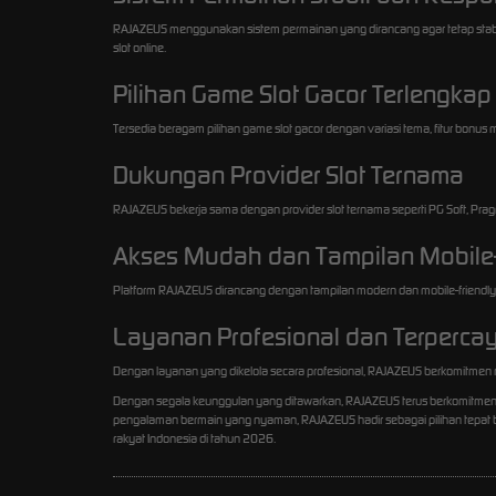
RAJAZEUS menggunakan sistem permainan yang dirancang agar tetap stabil 
slot online.
Pilihan Game Slot Gacor Terlengkap
Tersedia beragam pilihan game slot gacor dengan variasi tema, fitur bonus m
Dukungan Provider Slot Ternama
RAJAZEUS bekerja sama dengan provider slot ternama seperti PG Soft, Pra
Akses Mudah dan Tampilan Mobile-
Platform RAJAZEUS dirancang dengan tampilan modern dan mobile-friendl
Layanan Profesional dan Terperca
Dengan layanan yang dikelola secara profesional, RAJAZEUS berkomitme
Dengan segala keunggulan yang ditawarkan, RAJAZEUS terus berkomitmen men
pengalaman bermain yang nyaman, RAJAZEUS hadir sebagai pilihan tepat b
rakyat Indonesia di tahun 2026.