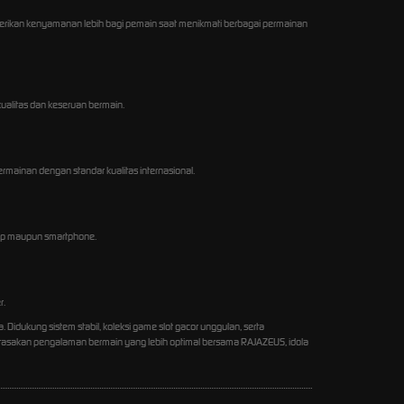
mberikan kenyamanan lebih bagi pemain saat menikmati berbagai permainan
 kualitas dan keseruan bermain.
mainan dengan standar kualitas internasional.
top maupun smartphone.
r.
idukung sistem stabil, koleksi game slot gacor unggulan, serta
erasakan pengalaman bermain yang lebih optimal bersama RAJAZEUS, idola