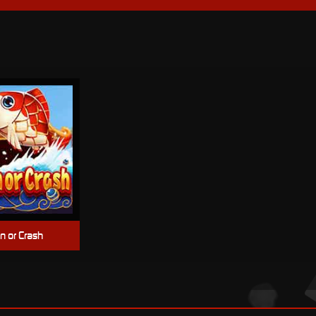
n or Crash