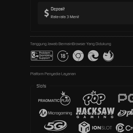
Deposit
Rata-rata 3 Menit
Tanggung Jawab Bermain
Browser Yang Didukung
Platform Penyedia Layanan
Slots