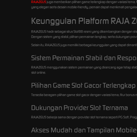
RAJAZEUS
juga memberikan pilihan game terlengkap dengan variasi tema, fit
yang elegan serta desain mobile-friendly, pemain dapat menikmati pengal
Keunggulan Platform RAJA Z
RAJAZEUS hadir sebagai situs Slot88 resmi yang dikembangkan dengan stan
Dengan sistem yang stabil, pilihan permainan lengkap, serta dukungan pr
Selain itu, RAJAZEUS juga memiliki berbagai keunggulan yang dapat dima
Sistem Permainan Stabil dan Respo
RAJAZEUS menggunakan sistem permainan yang dirancang agar tetap stabil 
slot online.
Pilihan Game Slot Gacor Terlengkap
Tersedia beragam pilihan game slot gacor dengan variasi tema, fitur bonus m
Dukungan Provider Slot Ternama
RAJAZEUS bekerja sama dengan provider slot ternama seperti PG Soft, Pra
Akses Mudah dan Tampilan Mobile-