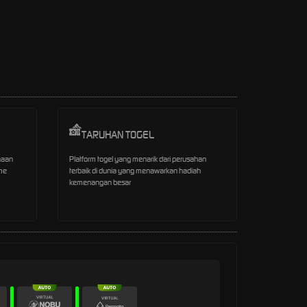
TARUHAN TOGEL
haan
Platform togel yang menarik dari perusahan
ame
terbaik di dunia yang menawarkan hadiah
kemenangan besar