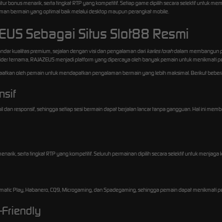
ur bonus menarik, serta tingkat RTP yang kompetitif. Setiap game dipilih secara selektif untuk m
aman bermain yang optimal baik melalui desktop maupun perangkat mobile.
EUS Sebagai Situs Slot88 Resmi
dar kualitas premium, sejalan dengan visi dan pengalaman dari
karles torah
dalam membangun pl
ovider ternama, RAJAZEUS menjadi platform yang dipercaya oleh banyak pemain untuk menikmati p
nfaatkan oleh pemain untuk mendapatkan pengalaman bermain yang lebih maksimal. Berikut beber
nsif
dan responsif, sehingga setiap sesi bermain dapat berjalan lancar tanpa gangguan. Hal ini me
enarik, serta tingkat RTP yang kompetitif. Seluruh permainan dipilih secara selektif untuk menjaga
gmatic Play, Habanero, CQ9, Microgaming, dan Spadegaming, sehingga pemain dapat menikmati per
Friendly