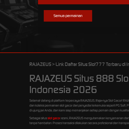
Semua permainan
RAJAZEUS > Link Daftar Situs Slot777 Terbaru d
RAJAZEUS Situs 888 Slo
Indonesia 2026
Selamat datang di platform terpercaya RAJAZEUS, Raja-nya Slot Gacor! RA
dan koleksi permainan slot gacor dari penyedia terkemuka seperti PG Soft,
di ujung jari Anda, dan kami siap memanjakan setiap pemain dengan kualitas
Sebagai situs
slot gacor
resmi, RAJAZEUS mengutamakan kenyamanan dan kep
tanpa hambatan. Proses transaksi dilakukan secara profesional dan transp