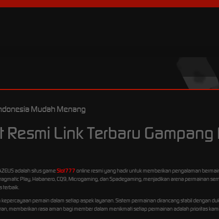
i Indonesia Mudah Menang
t Resmi Link Terbaru Gampang
JAZEUS adalah situs game
Slot777
online resmi yang hadir untuk memberikan pengalaman bermain 
 Pragmatic Play, Habanero, CQ9, Microgaming, dan Spadegaming, menjadikan arena permainan semak
 terbaik.
ercayaan pemain dalam setiap aspek layanan. Sistem permainan dirancang stabil dengan dukun
aran, memberikan rasa aman bagi member dalam menikmati setiap permainan adalah prioritas kami