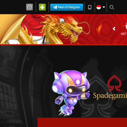
Main di Telegram
HOT