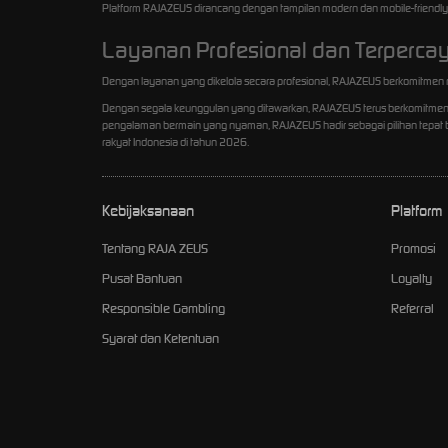
Platform RAJAZEUS dirancang dengan tampilan modern dan mobile-friendl
Layanan Profesional dan Terperca
Dengan layanan yang dikelola secara profesional, RAJAZEUS berkomitme
Dengan segala keunggulan yang ditawarkan, RAJAZEUS terus berkomitmen men
pengalaman bermain yang nyaman, RAJAZEUS hadir sebagai pilihan tepat b
rakyat Indonesia di tahun 2026.
Kebijaksanaan
Platform
Tentang RAJA ZEUS
Promosi
Pusat Bantuan
Loyalty
Responsible Gambling
Referral
Syarat dan Ketentuan