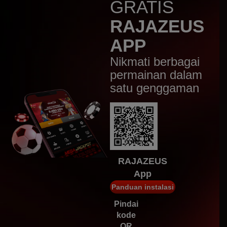
GRATIS
amx88****2
RAJAZEUS
IDR
1,263,000.00
Sweet Bonanza Xmas
APP
amx88****2
Nikmati berbagai
IDR
1,177,000.00
Sweet Bonanza Xmas
permainan dalam
satu genggaman
amx88****2
IDR
1,102,000.00
Sweet Bonanza Xmas
amx88****2
IDR
1,030,500.00
Sweet Bonanza Xmas
RAJAZEUS
b****t
IDR
993,000.00
App
Gates of Gatot Kaca 1000
Panduan instalasi
Pindai
kode
QR