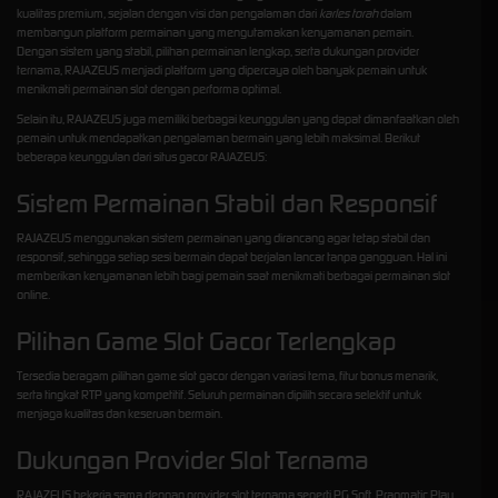
kualitas premium, sejalan dengan visi dan pengalaman dari
karles torah
dalam
membangun platform permainan yang mengutamakan kenyamanan pemain.
Dengan sistem yang stabil, pilihan permainan lengkap, serta dukungan provider
ternama, RAJAZEUS menjadi platform yang dipercaya oleh banyak pemain untuk
menikmati permainan slot dengan performa optimal.
Selain itu, RAJAZEUS juga memiliki berbagai keunggulan yang dapat dimanfaatkan oleh
pemain untuk mendapatkan pengalaman bermain yang lebih maksimal. Berikut
beberapa keunggulan dari situs gacor RAJAZEUS:
Sistem Permainan Stabil dan Responsif
RAJAZEUS menggunakan sistem permainan yang dirancang agar tetap stabil dan
responsif, sehingga setiap sesi bermain dapat berjalan lancar tanpa gangguan. Hal ini
memberikan kenyamanan lebih bagi pemain saat menikmati berbagai permainan slot
online.
Pilihan Game Slot Gacor Terlengkap
Tersedia beragam pilihan game slot gacor dengan variasi tema, fitur bonus menarik,
serta tingkat RTP yang kompetitif. Seluruh permainan dipilih secara selektif untuk
menjaga kualitas dan keseruan bermain.
Dukungan Provider Slot Ternama
RAJAZEUS bekerja sama dengan provider slot ternama seperti PG Soft, Pragmatic Play,