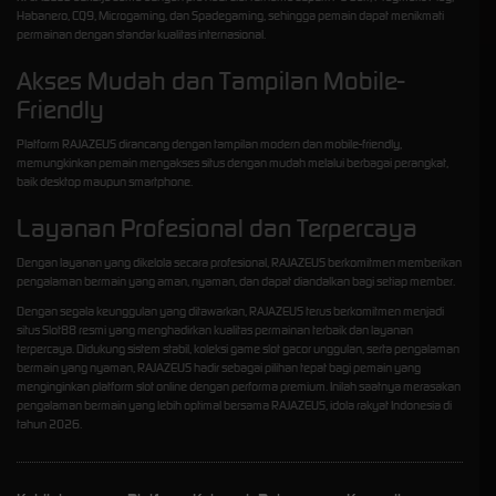
Habanero, CQ9, Microgaming, dan Spadegaming, sehingga pemain dapat menikmati
permainan dengan standar kualitas internasional.
Akses Mudah dan Tampilan Mobile-
Friendly
Platform RAJAZEUS dirancang dengan tampilan modern dan mobile-friendly,
memungkinkan pemain mengakses situs dengan mudah melalui berbagai perangkat,
baik desktop maupun smartphone.
Layanan Profesional dan Terpercaya
Dengan layanan yang dikelola secara profesional, RAJAZEUS berkomitmen memberikan
pengalaman bermain yang aman, nyaman, dan dapat diandalkan bagi setiap member.
Dengan segala keunggulan yang ditawarkan, RAJAZEUS terus berkomitmen menjadi
situs Slot88 resmi yang menghadirkan kualitas permainan terbaik dan layanan
terpercaya. Didukung sistem stabil, koleksi game slot gacor unggulan, serta pengalaman
bermain yang nyaman, RAJAZEUS hadir sebagai pilihan tepat bagi pemain yang
menginginkan platform slot online dengan performa premium. Inilah saatnya merasakan
pengalaman bermain yang lebih optimal bersama RAJAZEUS, idola rakyat Indonesia di
tahun 2026.