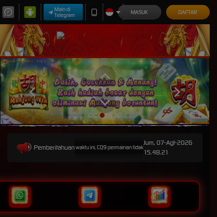
Main di
MASUK
DAFTAR
Telegram
HOT
SLOTS
LIVE
RACE
TOGEL
OLAHRAGA
CRASH
ARCADE
POKER
E-
SABUNG
GAMES
CASINO
GAME
SPORTS
AYAM
Jum, 07-Agt-2026
Pemberitahuan
sampai 22.00.00. Selama waktu ini, CQ9 permainan tidak akan tersedia. Kami memohon maaf at
15.48.21