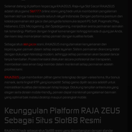
Selamat datang di platform terpercaya RAJAZEUS, Raja-nya Slot Gacor! RAJAZEUS
adalah situs game
Slot777
online resmi yang hadir untuk memberikan pengalaman
bermain slot luar biasa kepada seluruh rakyat Indonesia. Dengan performa premium dan
koleksi permainan slot gacor dari penyedia terkemuka seperti PG Soft, Pragmatic Play,
Habanero, CQ9, Microgaming, dan Spadegaming, menjadikan arena permainan semakin
tak tertandingi. Platform dengan tingkat kemenangan tertinggi kini ada di ujung jari Anda,
dan kami siap memanjakan setiap pemain dengan kualitas terbaik.
Sebagai situs
slot gacor
resmi, RAJAZEUS mengutamakan kenyamanan dan
kepercayaan pemain dalam setiap aspek layanan. Sistem permainan dirancang stabil
dengan dukungan teknologi modern, sehingga setiap permainan akan berjalan lancar
tanpa hambatan. Proses transaksi dilakukan secara profesional dan transparan,
memberikan rasa aman bagi member dalam menikmati setiap permainan adalah
prioritas kami.
RAJAZEUS
juga memberikan pilihan game terlengkap dengan variasi tema, fitur bonus
menarik, serta tingkat RTP yang kompetitif. Setiap game dipilih secara selektif untuk
memastikan kualitas dan keseruan tetap terjaga. Didukung tampilan antarmuka yang
elegan serta desain mobile-friendly, pemain dapat menikmati pengalaman bermain
yang optimal baik melalui desktop maupun perangkat mobile.
Keunggulan Platform RAJA ZEUS
Sebagai Situs Slot88 Resmi
RAJAZEUS hadir sebagai situs Slot88 resmi yang dikembangkan dengan standar