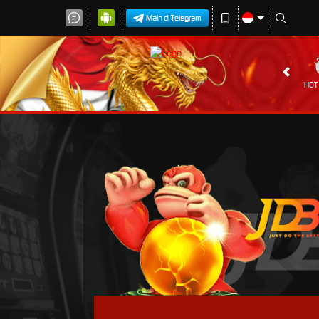
Main di Telegram
HOT