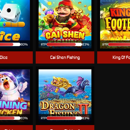
80%
RTP
83%
RTP
Dice
Cai Shen Fishing
King Of Fo
83%
RTP
83%