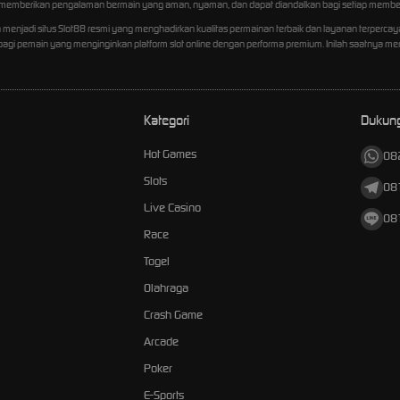
n memberikan pengalaman bermain yang aman, nyaman, dan dapat diandalkan bagi setiap membe
jadi situs Slot88 resmi yang menghadirkan kualitas permainan terbaik dan layanan terpercaya. D
agi pemain yang menginginkan platform slot online dengan performa premium. Inilah saatnya m
Kategori
Dukun
Hot Games
08
Slots
08
Live Casino
08
Race
Togel
Olahraga
Crash Game
Arcade
Poker
E-Sports