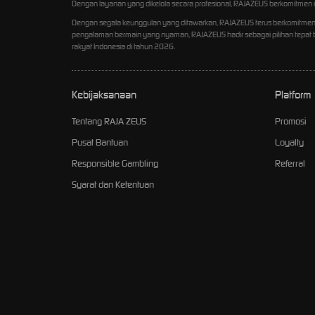
Dengan layanan yang dikelola secara profesional, RAJAZEUS berkomitme
Dengan segala keunggulan yang ditawarkan, RAJAZEUS terus berkomitmen men
pengalaman bermain yang nyaman, RAJAZEUS hadir sebagai pilihan tepat b
rakyat Indonesia di tahun 2026.
Kebijaksanaan
Platform
Tentang RAJA ZEUS
Promosi
Pusat Bantuan
Loyalty
Responsible Gambling
Referral
Syarat dan Ketentuan