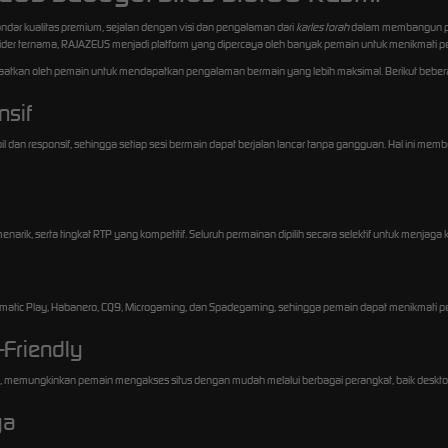
dar kualitas premium, sejalan dengan visi dan pengalaman dari
karles torah
dalam membangun pl
ovider ternama, RAJAZEUS menjadi platform yang dipercaya oleh banyak pemain untuk menikmati p
nfaatkan oleh pemain untuk mendapatkan pengalaman bermain yang lebih maksimal. Berikut beber
nsif
dan responsif, sehingga setiap sesi bermain dapat berjalan lancar tanpa gangguan. Hal ini me
enarik, serta tingkat RTP yang kompetitif. Seluruh permainan dipilih secara selektif untuk menjaga
gmatic Play, Habanero, CQ9, Microgaming, dan Spadegaming, sehingga pemain dapat menikmati per
Friendly
y, memungkinkan pemain mengakses situs dengan mudah melalui berbagai perangkat, baik desk
ya