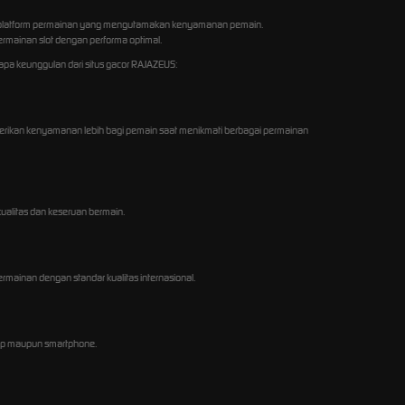
atform permainan yang mengutamakan kenyamanan pemain.
ermainan slot dengan performa optimal.
apa keunggulan dari situs gacor RAJAZEUS:
mberikan kenyamanan lebih bagi pemain saat menikmati berbagai permainan
 kualitas dan keseruan bermain.
mainan dengan standar kualitas internasional.
top maupun smartphone.