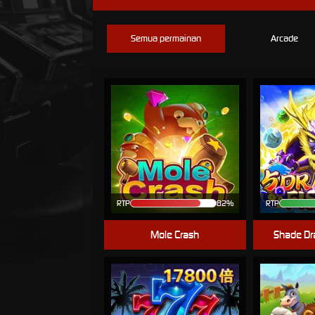
Semua permainan
Arcade
RTP
82%
RTP
Mole Crash
Shade Dr