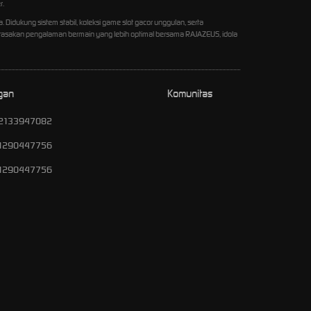
r.
idukung sistem stabil, koleksi game slot gacor unggulan, serta
erasakan pengalaman bermain yang lebih optimal bersama RAJAZEUS, idola
gan
Komunitas
2133947082
1290447756
1290447756