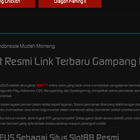
ng Chicken
Dragon Fishing II
i Indonesia Mudah Menang
t Resmi Link Terbaru Gampang
JAZEUS adalah situs game
Slot777
online resmi yang hadir untuk memberikan pengalaman bermain 
 Pragmatic Play, Habanero, CQ9, Microgaming, dan Spadegaming, menjadikan arena permainan semak
 terbaik.
ercayaan pemain dalam setiap aspek layanan. Sistem permainan dirancang stabil dengan dukun
aran, memberikan rasa aman bagi member dalam menikmati setiap permainan adalah prioritas kami
ur bonus menarik, serta tingkat RTP yang kompetitif. Setiap game dipilih secara selektif untuk m
aman bermain yang optimal baik melalui desktop maupun perangkat mobile.
EUS Sebagai Situs Slot88 Resmi