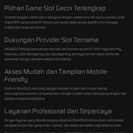
Pilihan Game Slot Gacor Terlengkap
Tersedia beragam pilihan game slot gacor dengan variasi tema, fitur bonus menarik, serta
tingkat RTP yang kompetitif. Seluruh permainan dipilih secara selektif untuk menjaga
kualitas dan keseruan bermain.
Dukungan Provider Slot Ternama
RAJAZEUS bekerja sama dengan provider slot ternama seperti PG Soft, Pragmatic Play,
Habanero, CQ9, Microgaming, dan Spadegaming, sehingga pemain dapat menikmati
permainan dengan standar kualitas internasional.
Akses Mudah dan Tampilan Mobile-
Friendly
Platform RAJAZEUS dirancang dengan tampilan modern dan mobile-friendly,
memungkinkan pemain mengakses situs dengan mudah melalui berbagai perangkat, baik
desktop maupun smartphone.
Layanan Profesional dan Terpercaya
Dengan layanan yang dikelola secara profesional, RAJAZEUS berkomitmen memberikan
pengalaman bermain yang aman, nyaman, dan dapat diandalkan bagi setiap member.