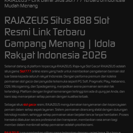
Mudah Menang
RAJAZEUS Situs 888 Slot
Resmi Link Terbaru
Gampang Menang | Idola
Rakyat Indonesia 2026
Selamat datang di platform terpercaya RAJAZEUS, Raja-nya Slot Gacor! RAJAZEUS adalah
situs game
Slot777
online resmi yang hadir untuk memberikan pengalaman bermain slot
luar biasa kepada seluruh rakyat Indonesia. Dengan performa premium dan koleksi
permainan slot gacor dari penyedia terkemuka seperti PG Soft, Pragmatic Play, Habanero,
CQ9, Microgaming, dan Spadegaming, menjadikan arena permainan semakin tak
tertandingi. Platform dengan tingkat kemenangan tertinggi kini ada di ujung jari Anda, dan
kami siap memanjakan setiap pemain dengan kualitas terbaik.
Sebagai situs
slot gacor
resmi, RAJAZEUS mengutamakan kenyamanan dan kepercayaan
pemain dalam setiap aspek layanan. Sistem permainan dirancang stabil dengan dukungan
teknologi modern, sehingga setiap permainan akan berjalan lancar tanpa hambatan. Proses
transaksi dilakukan secara profesional dan transparan, memberikan rasa aman bagi
member dalam menikmati setiap permainan adalah prioritas kami.
RAJAZEUS
juga memberikan pilihan game terlengkap dengan variasi tema, fitur bonus