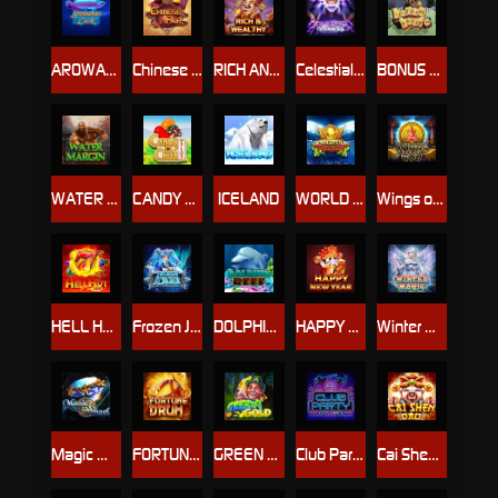
AROWANAS LUCK
Chinese Fair
RICH AND WEALTHY
Celestial Goddess
BONUS BEAR
WATER MARGIN
CANDY CRUSH
ICELAND
WORLD CUP FRENZY
Wings of God
HELL HOT 100
Frozen Joker
DOLPHIN REEF
HAPPY NEW YEAR
Winter Magic
Magic Wheel
FORTUNE DRUM
GREEN GOLD
Club Party
Cai Shen Do