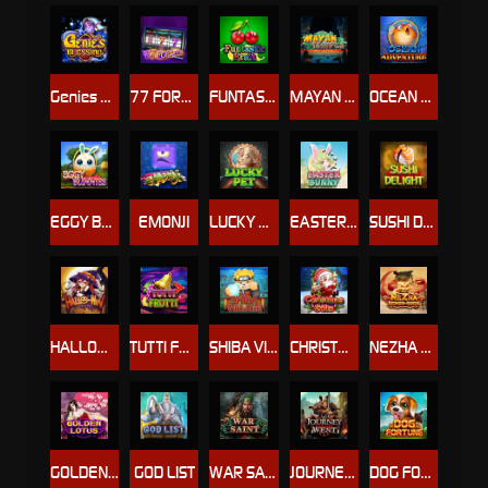
Genies Blessing
77 FORTUNE
FUNTASTIC FRUIT
MAYAN TEMPLE
OCEAN ADVENTURE
EGGY BUNNIES
EMONJI
LUCKY PET
EASTER BUNNY
SUSHI DELIGHT
HALLOWIN
TUTTI FRUTTI
SHIBA VILLAGE
CHRISTMAS GIFT
NEZHA DEMON REBORN
GOLDEN LOTUS
GOD LIST
WAR SAINT
JOURNEY WEST
DOG FORTUNE