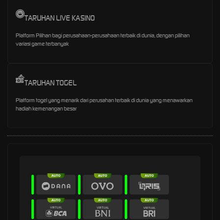
TARUHAN LIVE KASINO
Platform Pilihan bagi perusahaan-perusahaan terbaik di dunia, dengan pilihan
variasi game terbanyak
TARUHAN TOGEL
Platform togel yang menarik dari perusahan terbaik di dunia yang menawarkan
hadiah kemenangan besar