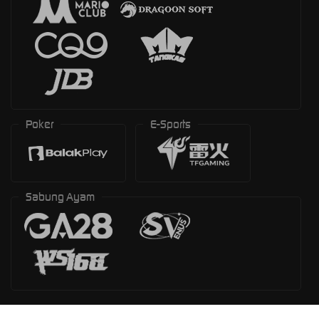
Poker
E-Sports
Sabung Ayam