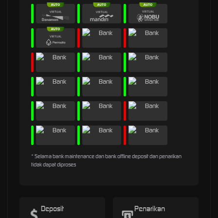
* Selama bank maintenance dan bank offline deposit dan penarikan
tidak dapat diproses
Deposit
Penarikan