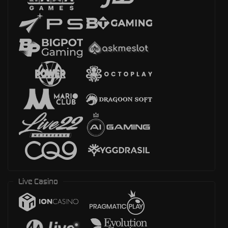
Live Casino