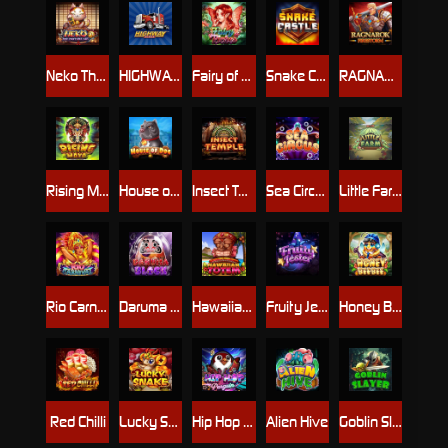
Neko The Fortune Cat
HIGHWAY KING
Fairy of Riches
Snake Castle
RAGNAROK FIRE STORM
Rising Maya
House of Dog
Insect Temple
Sea Circus
Little Farm
Rio Carnival
Daruma Block
Hawaiian Totem
Fruity Jester
Honey Bee Bee
Red Chilli
Lucky Snake
Hip Hop Penguin
Alien Hive
Goblin Slayer