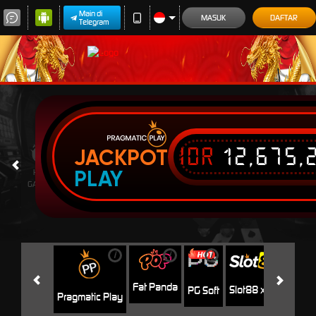
Main di
MASUK
DAFTAR
Telegram
IDR
12,675,
JACKPOT
PLAY
HOT
SLOTS
LIVE
RACE
TOGEL
OLAHRAGA
CRASH
ARCADE
POKER
E-
SABUN
GAMES
CASINO
GAME
SPORTS
AYAM
i
i
i
i
i
Facha
Fat Panda
Slot88 x PP
PG Soft
Pragmatic Play