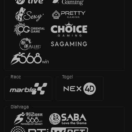
Race
Togel
Olahraga