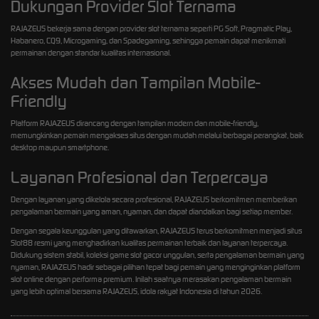
Dukungan Provider Slot Ternama
RAJAZEUS bekerja sama dengan provider slot ternama seperti PG Soft, Pragmatic Play,
Habanero, CQ9, Microgaming, dan Spadegaming, sehingga pemain dapat menikmati
permainan dengan standar kualitas internasional.
Akses Mudah dan Tampilan Mobile-
Friendly
Platform RAJAZEUS dirancang dengan tampilan modern dan mobile-friendly,
memungkinkan pemain mengakses situs dengan mudah melalui berbagai perangkat, baik
desktop maupun smartphone.
Layanan Profesional dan Terpercaya
Dengan layanan yang dikelola secara profesional, RAJAZEUS berkomitmen memberikan
pengalaman bermain yang aman, nyaman, dan dapat diandalkan bagi setiap member.
Dengan segala keunggulan yang ditawarkan, RAJAZEUS terus berkomitmen menjadi situs
Slot88 resmi yang menghadirkan kualitas permainan terbaik dan layanan terpercaya.
Didukung sistem stabil, koleksi game slot gacor unggulan, serta pengalaman bermain yang
nyaman, RAJAZEUS hadir sebagai pilihan tepat bagi pemain yang menginginkan platform
slot online dengan performa premium. Inilah saatnya merasakan pengalaman bermain
yang lebih optimal bersama RAJAZEUS, idola rakyat Indonesia di tahun 2026.