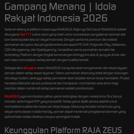
Gampang Menang | Idola
Rakyat Indonesia 2026
Selamat datang di platform terpercaya RAJAZEUS, Raja-nya Slot Gacor! RAJAZEUS adalah
situs game
Slot777
online resmi yang hadir untuk memberikan pengalaman bermain slot
luar biasa kepada seluruh rakyat Indonesia. Dengan performa premium dan koleksi
permainan slot gacor dari penyedia terkemuka seperti PG Soft, Pragmatic Play, Habanero,
CQ9, Microgaming, dan Spadegaming, menjadikan arena permainan semakin tak
tertandingi. Platform dengan tingkat kemenangan tertinggi kini ada di ujung jari Anda, dan
kami siap memanjakan setiap pemain dengan kualitas terbaik.
Sebagai situs
slot gacor
resmi, RAJAZEUS mengutamakan kenyamanan dan kepercayaan
pemain dalam setiap aspek layanan. Sistem permainan dirancang stabil dengan dukungan
teknologi modern, sehingga setiap permainan akan berjalan lancar tanpa hambatan. Proses
transaksi dilakukan secara profesional dan transparan, memberikan rasa aman bagi
member dalam menikmati setiap permainan adalah prioritas kami.
RAJAZEUS
juga memberikan pilihan game terlengkap dengan variasi tema, fitur bonus
menarik, serta tingkat RTP yang kompetitif. Setiap game dipilih secara selektif untuk
memastikan kualitas dan keseruan tetap terjaga. Didukung tampilan antarmuka yang
elegan serta desain mobile-friendly, pemain dapat menikmati pengalaman bermain yang
optimal baik melalui desktop maupun perangkat mobile.
Keunggulan Platform RAJA ZEUS