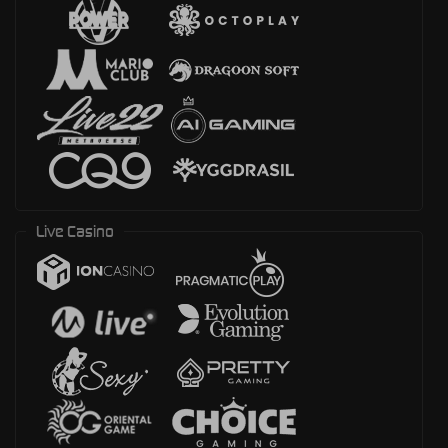
Live Casino