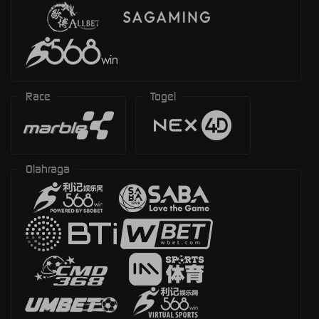
Race
Togel
Olahraga