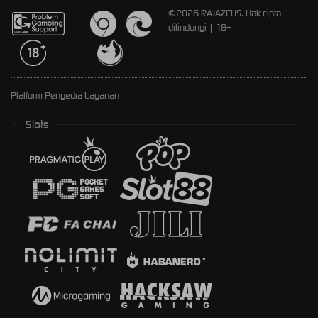
©2026 RAJAZEUS. Hak cipta
dilindungi | 18+
Platform Penyedia Layanan
Slots