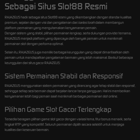
Sebagai Situs Slot88 Resmi
RAJAZEUS hadir sebagai situs Slot88 resmi yang dikembangkan dengan standar kualitas
premium, sejalan dengan visi dan pengalaman dari
karles torah
dalam membangun
platform permainan yang mengutamakan kenyamanan pemain.
Dengan sistem yang stabil, pilihan permainan lengkap, serta dukungan provider ternama,
RAJAZEUS menjadi platform yang dipercaya oleh banyak pemain untuk menikmati
permainan slot dengan performa optimal.
Selain itu, RAJAZEUS juga memiliki berbagai keunggulan yang dapat dimanfaatkan oleh
pemain untuk mendapatkan pengalaman bermain yang lebih maksimal. Berikut beberapa
keunggulan dari situs gacor RAJAZEUS:
Sistem Permainan Stabil dan Responsif
RAJAZEUS menggunakan sistem permainan yang dirancang agar tetap stabil dan responsif,
sehingga setiap sesi bermain dapat berjalan lancar tanpa gangguan. Hal ini memberikan
kenyamanan lebih bagi pemain saat menikmati berbagai permainan slot online.
Pilihan Game Slot Gacor Terlengkap
Tersedia beragam pilihan game slot gacor dengan variasi tema, fitur bonus menarik, serta
tingkat RTP yang kompetitif. Seluruh permainan dipilih secara selektif untuk menjaga
kualitas dan keseruan bermain.