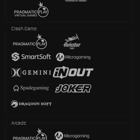
Crash Game
Arcade